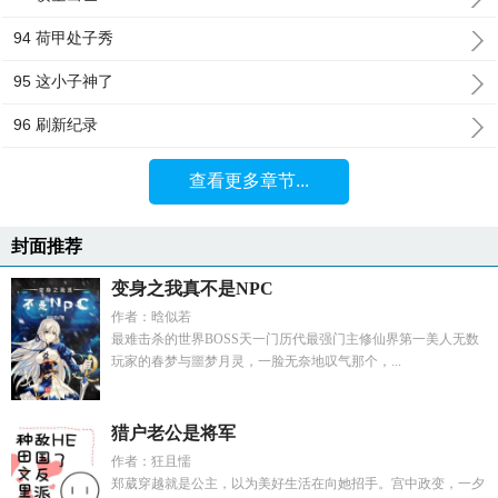
94 荷甲处子秀
95 这小子神了
96 刷新纪录
查看更多章节...
封面推荐
变身之我真不是NPC
作者：晗似若
最难击杀的世界BOSS天一门历代最强门主修仙界第一美人无数
玩家的春梦与噩梦月灵，一脸无奈地叹气那个，...
猎户老公是将军
作者：狂且懦
郑葳穿越就是公主，以为美好生活在向她招手。宫中政变，一夕