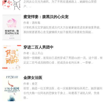
之间从公主沦为难民。为了不死在逃难路上，她嫁给山里猎
户。...
蜜宠悍妻：腹黑汉的心尖宠
作者：酒有毒
计算机系元宝穿越乱世成古代大力女被爹娘卖进农家做童养媳。
寡妇抠婆婆黑心贪兄嫂懒癌大姑子腹黑汉谁要欺负我媳...
穿进二百人男团中
作者：远上天山
顾熠一觉睡醒，发现自己居然穿成了男团vic的一员。这个团，有
足足二百号成员顾熠心道，把成员全名列出来，一章够...
金牌女法医
作者：春芝
前世，她是一位王牌法医，在一次验案时被劫杀死亡。她穿越到
古代大魏一位同名的悲惨女子身上，却遭遇了诬陷入狱。凭借
曾...