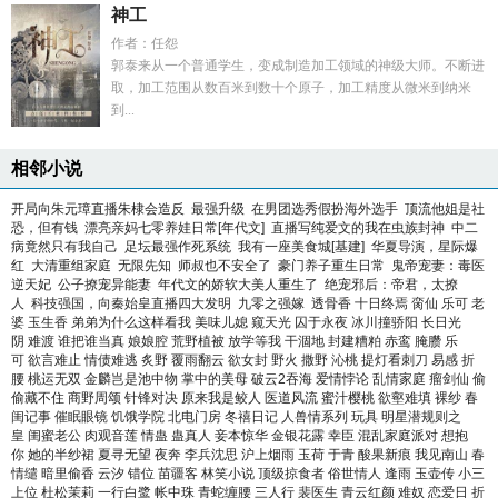
神工
作者：任怨
郭泰来从一个普通学生，变成制造加工领域的神级大师。不断进
取，加工范围从数百米到数十个原子，加工精度从微米到纳米
到...
相邻小说
开局向朱元璋直播朱棣会造反
最强升级
在男团选秀假扮海外选手
顶流他姐是社
恐，但有钱
漂亮亲妈七零养娃日常[年代文]
直播写纯爱文的我在虫族封神
中二
病竟然只有我自己
足坛最强作死系统
我有一座美食城[基建]
华夏导演，星际爆
红
大清重组家庭
无限先知
师叔也不安全了
豪门养子重生日常
鬼帝宠妻：毒医
逆天妃
公子撩宠异能妻
年代文的娇软大美人重生了
绝宠邪后：帝君，太撩
人
科技强国，向秦始皇直播四大发明
九零之强嫁
透骨香
十日终焉
脔仙
乐可
老
婆
玉生香
弟弟为什么这样看我
美味儿媳
窥天光
囚于永夜
冰川撞骄阳
长日光
阴
难渡
谁把谁当真
娘娘腔
荒野植被
放学等我
干涸地
封建糟粕
赤鸾
腌臜
乐
可
欲言难止
情债难逃
炙野
覆雨翻云
欲女封
野火
撒野
沁桃
提灯看刺刀
易感
折
腰
桃运无双
金麟岂是池中物
掌中的美母
破云2吞海
爱情悖论
乱情家庭
瘤剑仙
偷
偷藏不住
商野周颂
针锋对决
原来我是鲛人
医道风流
蜜汁樱桃
欲壑难填
裸纱
春
闺记事
催眠眼镜
饥饿学院
北电门房
冬禧日记
人兽情系列
玩具
明星潜规则之
皇
闺蜜老公
肉观音莲
情蛊
蛊真人
妾本惊华
金银花露
幸臣
混乱家庭派对
想抱
你
她的半纱裙
夏寻无望
夜奔
李兵沈思
沪上烟雨
玉荷
于青
酸果新痕
我见南山
春
情缱
暗里偷香
云汐
错位
苗疆客
林笑小说
顶级掠食者
俗世情人
逢雨
玉壶传
小三
上位
杜松茉莉
一行白鹭
帐中珠
青蛇缠腰
三人行
裴医生
青云红颜
难奴
恋爱日
折