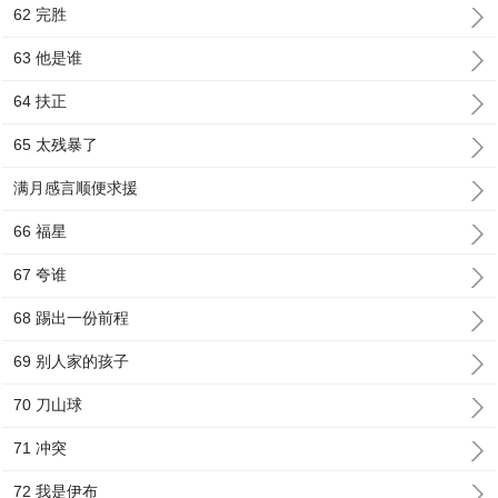
62 完胜
63 他是谁
64 扶正
65 太残暴了
满月感言顺便求援
66 福星
67 夸谁
68 踢出一份前程
69 别人家的孩子
70 刀山球
71 冲突
72 我是伊布